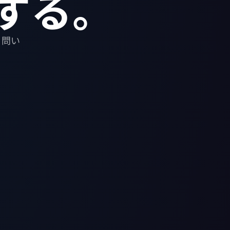
する。
。問い