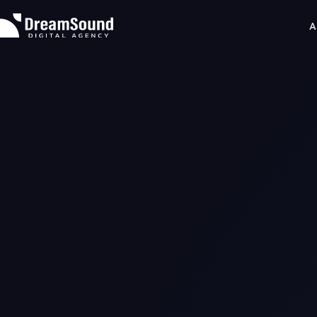
A
About
Expertise
WEB制作
Projects
コンテンツ企画
News & Insights
データ分析
News
マーケティング戦略