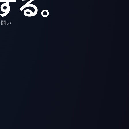
する。
。問い