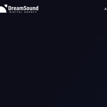
A
About
Expertise
WEB制作
Projects
コンテンツ企画
News & Insights
データ分析
News
マーケティング戦略