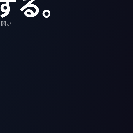
する。
。問い