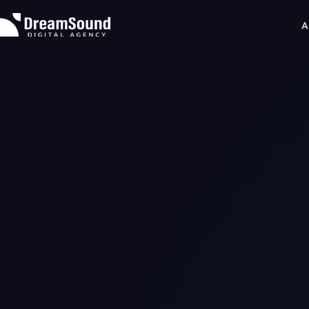
A
About
Expertise
WEB制作
Projects
コンテンツ企画
News & Insights
データ分析
News
マーケティング戦略