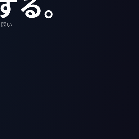
する。
。問い