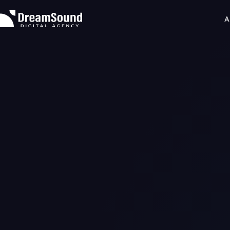
A
About
Expertise
WEB制作
Projects
コンテンツ企画
News & Insights
データ分析
News
マーケティング戦略