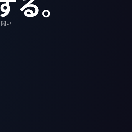
する。
。問い