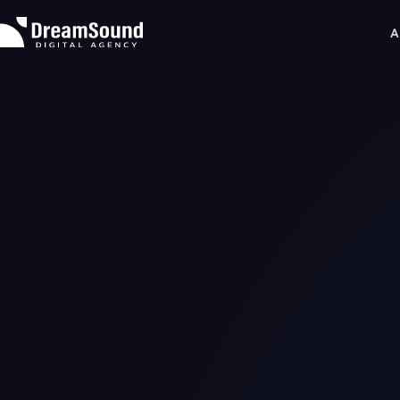
A
About
Expertise
WEB制作
Projects
コンテンツ企画
News & Insights
データ分析
News
マーケティング戦略