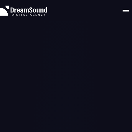
About
Expertise
WEB制作
Projects
コンテンツ企画
News & Insights
データ分析
News
マーケティング戦略