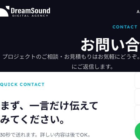
A
CONTACT
お問い合
プロジェクトのご相談・お見積もりはお気軽にどうぞ
About
にご返信します。
Expertise
QUICK CONTACT
WEB制作
Projects
まず、一言だけ伝えて
コンテンツ企画
News & Insights
みてください。
データ分析
News
30秒で送れます。詳しい内容は後でOK。
マーケティング戦略